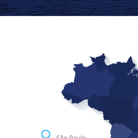
Porto Alegr
Sã